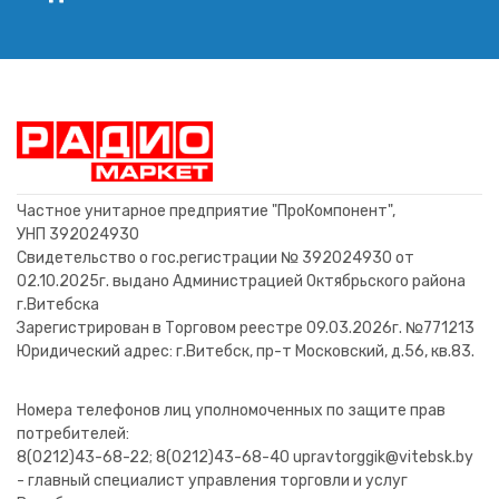
Транзистор КТ8181А аналог
Транзистор КТ504Б NiB
Транзистор 2Т321Г Ni
Транзистор 2Т890А2
Транзистор 2П767В
Транзистор ГТ108Б
Транзистор П701Б
Транзистор КП508А
Транзистор КП780Б
Транзистор КТ358Б
Транзистор КП723Б
Транзистор 2Т920А
Транзистор КТ644Г
Транзистор КТ601А
MJE13005
12,80 BYN
0,40 BYN
0,40 BYN
6,40 BYN
1,20 BYN
1,32 BYN
20,40 BYN
2,80 BYN
5,60 BYN
1,00 BYN
1,00 BYN
1,60 BYN
1,80 BYN
0,80 BYN
В корзину
В корзину
В корзину
В корзину
В корзину
В корзину
В корзину
В корзину
В корзину
В корзину
В корзину
В корзину
В корзину
В корзину
Частное унитарное предприятие "ПроКомпонент",
УНП 392024930
Свидетельство о гос.регистрации № 392024930 от
02.10.2025г. выдано Администрацией Октябрьского района
г.Витебска
Зарегистрирован в Торговом реестре 09.03.2026г. №771213
Юридический адрес: г.Витебск, пр-т Московский, д.56, кв.83.
Номера телефонов лиц уполномоченных по защите прав
потребителей:
8(0212)43-68-22; 8(0212)43-68-40 upravtorggik@vitebsk.by
- главный специалист управления торговли и услуг