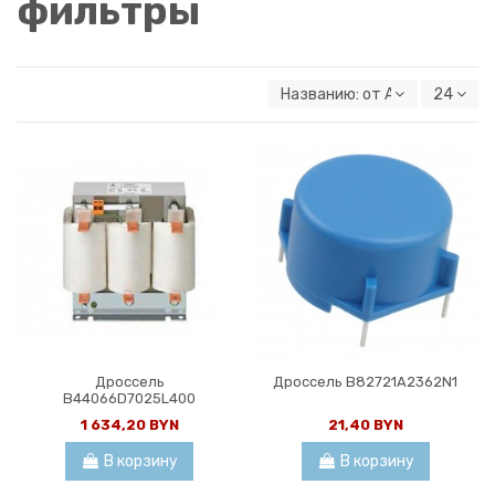
фильтры
Названию: от А к Я
24
Дроссель
Дроссель B82721A2362N1
B44066D7025L400
1 634,20 BYN
21,40 BYN
В корзину
В корзину