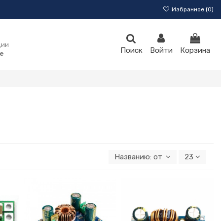
Избранное (
0
)
ции
Поиск
Войти
Корзина
e
Названию: от А к Я
23