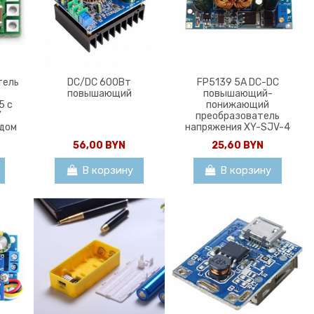
тель
DC/DC 600Вт
FP5139 5А DC-DC
повышающий
повышающий-
5 c
понижающий
/
преобразователь
одом
напряжения XY-SJV-4
56,00 BYN
25,60 BYN
В корзину
В корзину