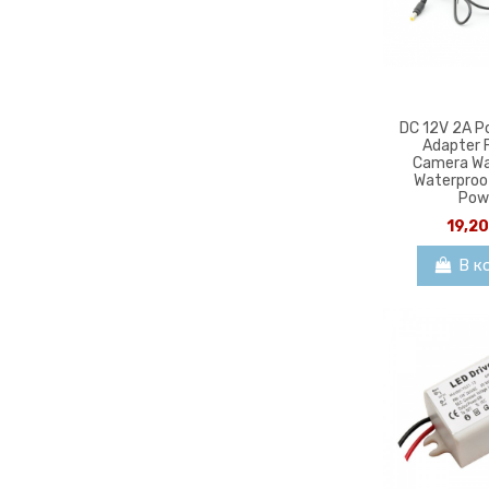
DC 12V 2A P
Adapter 
Camera Wa
Waterproo
Powe
19,2
В к