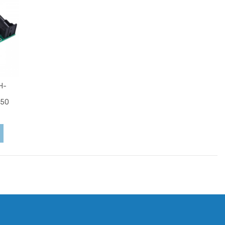
H-
650