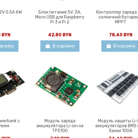
12V 0.5A 6W
Блок питания 5V, 3A,
Контроллер заряда
Micro USB для Raspberry
солнечной батаре
Pi 3 и Pi 2
MPPT
0 BYN
42,80 BYN
78,40 BYN
орзину
В корзину
В корзину
werbank с
Модуль заряда
Модуль защиты Li-
леем
аккумулятора Li-ion на
аккумуляторов BMS 
ТР5100
банки 100A