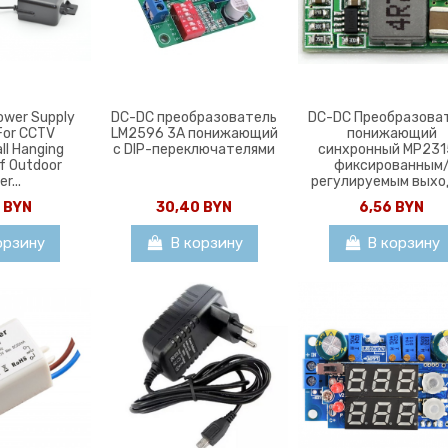
ower Supply
DC-DC преобразователь
DC-DC Преобразова
For CCTV
LM2596 3A понижающий
понижающий
ll Hanging
с DIP-переключателями
синхронный MP231
f Outdoor
фиксированным
r...
регулируемым вых
0 BYN
30,40 BYN
6,56 BYN
орзину
В корзину
В корзину