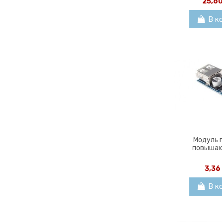
25,6
В к
Модуль 
повыша
3,36
В к