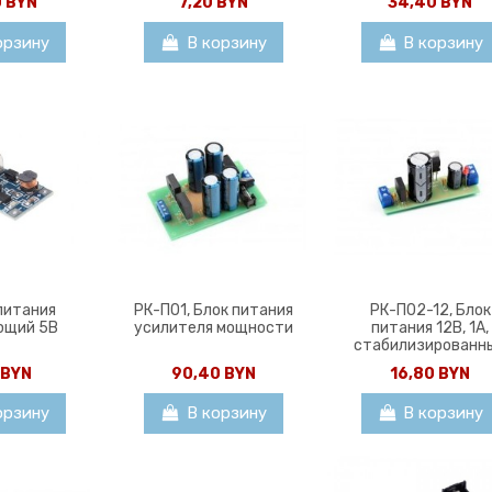
0 BYN
7,20 BYN
34,40 BYN
орзину
В корзину
В корзину
питания
РК-П01, Блок питания
РК-П02-12, Блок
ющий 5В
усилителя мощности
питания 12В, 1А,
стабилизированн
 BYN
90,40 BYN
16,80 BYN
орзину
В корзину
В корзину