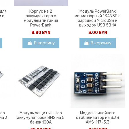
 для
Корпус на 2
Модуль PowerBank
и с
аккумулятора с
миниатюрный 134N3P с
модулем питания
зарядкой MicroUSB и
PowerBank
выходом USB 5В 1А
8,80 BYN
3,00 BYN
В корзину
В корзину
Ion
Модуль защиты Li-Ion
Модуль линейного
на 3
аккумуляторов BMS на 5
стабилизатор на 3.3В
банок 100A
AMS1117-3.3