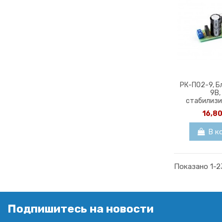
РК-П02-9, Б
9В, 
стабилиз
16,8
В к
Показано 1-2
Подпишитесь на новости