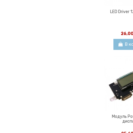
LED Driver 
26,0
В к
Модуль Po
дисп