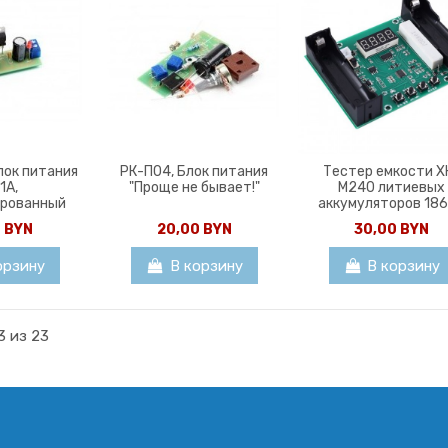
лок питания
РК-П04, Блок питания
Тестер емкости X
1А,
"Проще не бывает!"
M240 литиевых
ированный
аккумуляторов 18
0 BYN
20,00 BYN
30,00 BYN
орзину
В корзину
В корзину
3 из 23