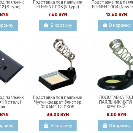
од паяльник
Подставка под паяльник
Подставка под паял
2 (S type)
ELEMENT 003 (K type)
ELEMENT 004 (New t
 BYN
7,60 BYN
12,60 BYN
орзину
В корзину
В корзину
од паяльник
Подставка под паяльник
ПОДСТАВКА ПО
0111(сталь)
Чугун квадрат блистер
ПАЯЛЬНИК ЧУГУ
лая
REXANT 12-0308
КРУГЛЫЙ
 BYN
38,00 BYN
8,00 BYN
орзину
В корзину
В корзину