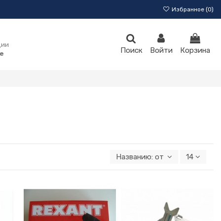
Избранное (
0
)
ции
Поиск
Войти
Корзина
e
Названию: от А к Я
14