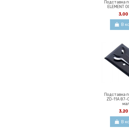
Подставка п
ELEMENT 00
3,00
В к
Подставка п
ZD-11A 87-
ма
3,20
В к