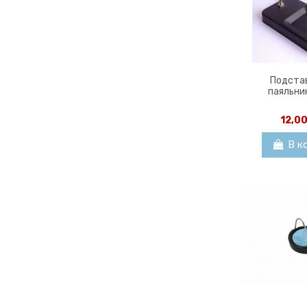
Подста
паяльни
12,0
В к