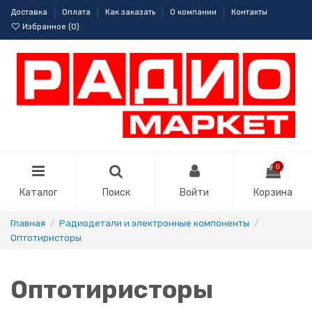
Доставка
Оплата
Как заказать
О компании
Контакты
Избранное (
0
)
0
Каталог
Поиск
Войти
Корзина
Главная
Радиодетали и электронные компоненты
Оптотиристоры
Оптотиристоры