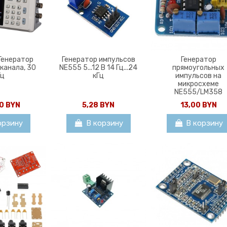
Генератор
Генератор импульсов
Генератор
 канала, 30
NE555 5...12 В 14 Гц...24
прямоугольных
Гц
кГц
импульсов на
микросхеме
NE555/LM358
0 BYN
5,28 BYN
13,00 BYN
орзину
В корзину
В корзину