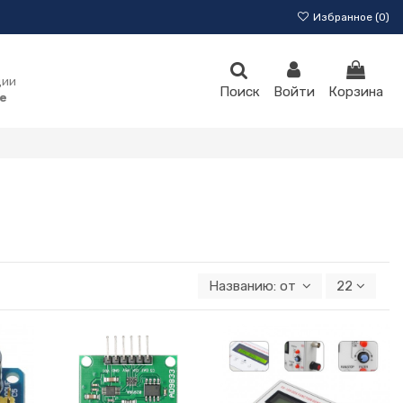
Избранное (
0
)
ции
Поиск
Войти
Корзина
e
Названию: от А к Я
22