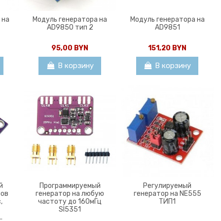
 на
Модуль генератора на
Модуль генератора на
AD9850 тип 2
AD9851
95,00 BYN
151,20 BYN
В корзину
В корзину
й
Программируемый
Регулируемый
сов
генератор на любую
генератор на NE555
,
частоту до 160мГц
ТИП1
SI5351
.