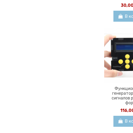
30,0
В к
Функцио
генератор
сигналов 
фо
116,0
В к