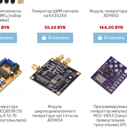
сигналов на
Генератор ШИМ сигнала
Модуль генератора
1МГц (набор
на KA3525A
AD9850
айки)
0 BYN
55,60 BYN
144,00 BYN
орзину
В корзину
В корзину
енератора
Модуль
Программируемы
 ICL8038 (10
широкодиапазонного
генератор импуль
ц б 12-15
генератора частоты на
MCU-9833 (Синус
оугольн,пила)
AD9834
прямоугольник,
треугольник) SPI..