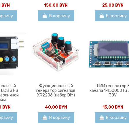
0 BYN
150,00 BYN
25,00 BYN
орзину
В корзину
В корзину
нальный
Функциональный
ШИМ генератор 
 DDS и HS
генератор сигналов
канала 1-150000 Гц 
различной
XR2206 (набор DIY)
30V
рмы
0 BYN
40,00 BYN
15,00 BYN
орзину
В корзину
В корзину