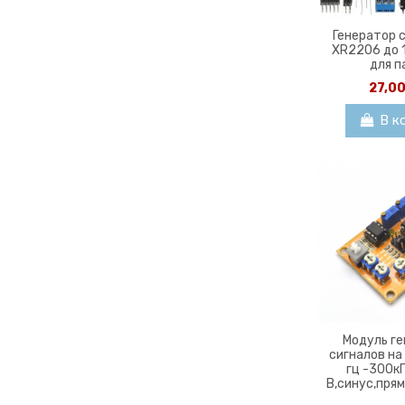
Генератор 
XR2206 до 
для п
27,0
В к
Модуль г
сигналов на
гц -300кГ
В,синус,прям