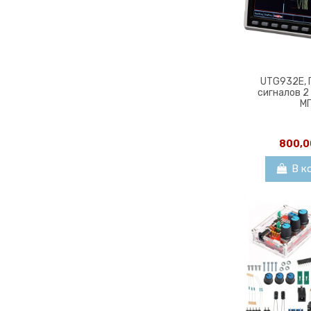
UTG932E, 
сигналов 2
М
800,0
В к