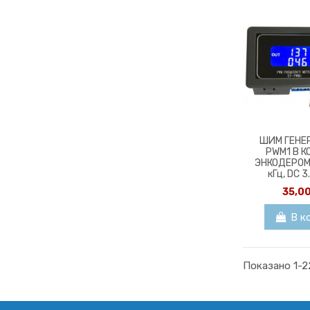
ШИМ ГЕНЕ
PWM1 В К
ЭНКОДЕРОМ (
кГц, DC 3
35,0
В к
Показано 1-2