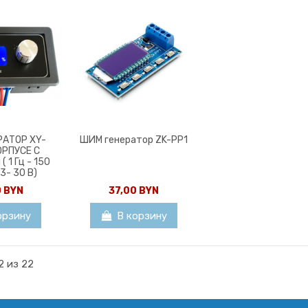
РАТОР XY-
ШИМ генератор ZK-PP1
ОРПУСЕ С
 1 Гц - 150
.3- 30 В)
0 BYN
37,00 BYN
орзину
В корзину
2 из 22