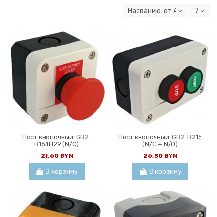
Названию: от А к Я
7
Пост кнопочный: GB2-
Пост кнопочный: GB2-B215
B164H29 (N/C)
(N/C + N/O)
21,60 BYN
26,80 BYN
В корзину
В корзину