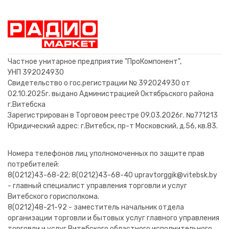
Транзистор 2SC4048 TO92s
Транзистор 2SC2810 TO220
Транзистор 2N6027 SOT23
Транзистор 2SD1426
Транзистор BC337B
Транзистор S2055N
Транзистор TIP35С
Транзистор BUL45D2G
Транзистор 2SD1883
Транзистор 2SC9016
Транзистор MJ11033
Транзистор TIP3055
Транзистор BD650
Транзистор D1825
10,52 BYN
18,92 BYN
11,20 BYN
3,80 BYN
2,00 BYN
2,00 BYN
1,08 BYN
70,60 BYN
14,00 BYN
12,00 BYN
16,00 BYN
3,80 BYN
9,80 BYN
1,20 BYN
В корзину
В корзину
В корзину
В корзину
В корзину
В корзину
В корзину
В корзину
В корзину
В корзину
В корзину
В корзину
В корзину
В корзину
Частное унитарное предприятие "ПроКомпонент",
УНП 392024930
Свидетельство о гос.регистрации № 392024930 от
02.10.2025г. выдано Администрацией Октябрьского района
г.Витебска
Зарегистрирован в Торговом реестре 09.03.2026г. №771213
Юридический адрес: г.Витебск, пр-т Московский, д.56, кв.83.
Номера телефонов лиц уполномоченных по защите прав
потребителей:
8(0212)43-68-22; 8(0212)43-68-40 upravtorggik@vitebsk.by
- главный специалист управления торговли и услуг
Витебского горисполкома.
8(0212)48-21-92 - заместитель начальник отдела
организации торговли и бытовых услуг главного управления
торговли и услуг Витебского областного исполнительного