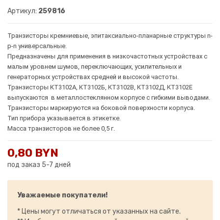
Артикул:
259816
Транзисторы кремниевые, эпитаксиально-планарные структуры n-
p-n универсальные.
Предназначены для применения в низкочастотных устройствах с
малым уровнем шумов, переключающих, усилительных и
генераторных устройствах средней и высокой частоты.
Транзисторы КТ3102А, КТ3102Б, КТ3102В, КТ3102Д, КТ3102Е
выпускаются в металлостеклянном корпусе с гибкими выводами.
Транзисторы маркируются на боковой поверхности корпуса.
Тип прибора указывается в этикетке.
Масса транзисторов не более 0,5 г.
0,80 BYN
под заказ 5-7 дней
Уважаемые покупатели!
* Цены могут отличаться от указанных на сайте.