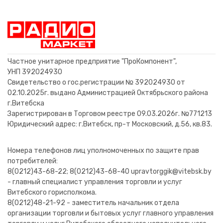
Транзистор КТ637Б-2 Au
Транзистор 2Т836Б Nib
Транзистор КП302Г1
Транзистор КТ209Е
Транзистор КТ361В
Транзистор П608А
Транзистор П306
Транзистор 2Т208М Au
Транзистор 2Т903Б ОС
Транзистор 2Т888Б Ni
Транзистор 2Т117Б Ni
Транзистор КТ809А
Транзистор 2П767В
Транзистор П214В
0,40 BYN
4,20 BYN
4,20 BYN
0,80 BYN
0,80 BYN
1,20 BYN
1,60 BYN
12,80 BYN
15,00 BYN
16,00 BYN
5,40 BYN
2,80 BYN
2,20 BYN
1,80 BYN
В корзину
В корзину
В корзину
В корзину
В корзину
В корзину
В корзину
В корзину
В корзину
В корзину
В корзину
В корзину
В корзину
В корзину
Частное унитарное предприятие "ПроКомпонент",
УНП 392024930
Свидетельство о гос.регистрации № 392024930 от
02.10.2025г. выдано Администрацией Октябрьского района
г.Витебска
Зарегистрирован в Торговом реестре 09.03.2026г. №771213
Юридический адрес: г.Витебск, пр-т Московский, д.56, кв.83.
Номера телефонов лиц уполномоченных по защите прав
потребителей:
8(0212)43-68-22; 8(0212)43-68-40 upravtorggik@vitebsk.by
- главный специалист управления торговли и услуг
Витебского горисполкома.
8(0212)48-21-92 - заместитель начальник отдела
организации торговли и бытовых услуг главного управления