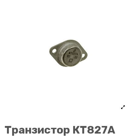
Транзистор КТ827А