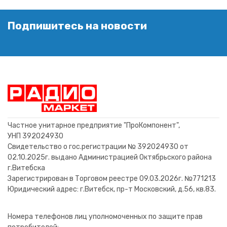
Подпишитесь на новости
Кнопка КМ1-1 (аналог)
Микросхема LM317T
Транзистор КТ361Г
Резистор 1 Вт 4.7 к
DS1009- 08 (SCS-08) DIP
Резистор 1 Вт 820 к
Транзистор КТ315Г
10000 м х50 В
шаг 2.54мм узкая панелька
2,00 BYN
8,00 BYN
0,80 BYN
0,20 BYN
17,60 BYN
0,20 BYN
0,52 BYN
8 контактов CONNFLY
0,40 BYN
В корзину
В корзину
В корзину
В корзину
В корзину
В корзину
В корзину
В корзину
Частное унитарное предприятие "ПроКомпонент",
УНП 392024930
Свидетельство о гос.регистрации № 392024930 от
02.10.2025г. выдано Администрацией Октябрьского района
г.Витебска
Зарегистрирован в Торговом реестре 09.03.2026г. №771213
Юридический адрес: г.Витебск, пр-т Московский, д.56, кв.83.
Номера телефонов лиц уполномоченных по защите прав