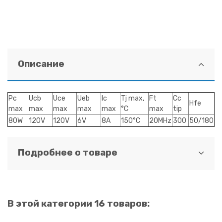
Описание
Pc
Ucb
Uce
Ueb
Ic
Tj max,
Ft
Cc
Hfe
max
max
max
max
max
°C
max
tip
80W
120V
120V
6V
8A
150°C
20MHz
300
50/180
Подробнее о товаре
В этой категории 16 товаров: