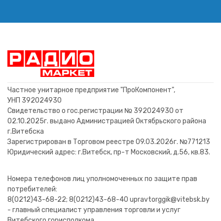
Транзистор 2SC1845 TO92
Транзистор PBSS5540Z
Транзистор BC808-40
Транзистор 2SA1048Y
Транзистор MPSA18
Транзистор MP1016
Транзистор D1667
Транзистор 2SC3030 TO3PL
Транзистор 2SC5239 TO220
Транзистор 2SB1204 DPAK /
Транзистор 2SC3481 TO3P
Транзистор 2SC3331 TO92
Транзистор 2N5657 TO126
Транзистор BC846B (1B)
TO92S
TO252
25,76 BYN
2,00 BYN
0,20 BYN
0,20 BYN
3,00 BYN
7,60 BYN
44,00 BYN
17,52 BYN
11,00 BYN
4,52 BYN
2,52 BYN
0,32 BYN
2,00 BYN
4,52 BYN
В корзину
В корзину
В корзину
В корзину
В корзину
В корзину
В корзину
В корзину
В корзину
В корзину
В корзину
В корзину
В корзину
В корзину
Частное унитарное предприятие "ПроКомпонент",
УНП 392024930
Свидетельство о гос.регистрации № 392024930 от
02.10.2025г. выдано Администрацией Октябрьского района
г.Витебска
Зарегистрирован в Торговом реестре 09.03.2026г. №771213
Юридический адрес: г.Витебск, пр-т Московский, д.56, кв.83.
Номера телефонов лиц уполномоченных по защите прав
потребителей:
8(0212)43-68-22; 8(0212)43-68-40 upravtorggik@vitebsk.by
- главный специалист управления торговли и услуг
Витебского горисполкома.