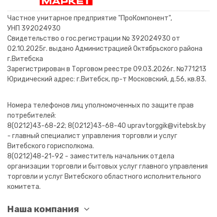
В корзину
В корзину
В корзину
В корзину
В корзину
В корзину
В корзину
В корзину
Частное унитарное предприятие "ПроКомпонент",
УНП 392024930
Свидетельство о гос.регистрации № 392024930 от
02.10.2025г. выдано Администрацией Октябрьского района
г.Витебска
Зарегистрирован в Торговом реестре 09.03.2026г. №771213
Юридический адрес: г.Витебск, пр-т Московский, д.56, кв.83.
Номера телефонов лиц уполномоченных по защите прав
потребителей:
8(0212)43-68-22; 8(0212)43-68-40 upravtorggik@vitebsk.by
- главный специалист управления торговли и услуг
Витебского горисполкома.
8(0212)48-21-92 - заместитель начальник отдела
организации торговли и бытовых услуг главного управления
торговли и услуг Витебского областного исполнительного
комитета.
Наша компания