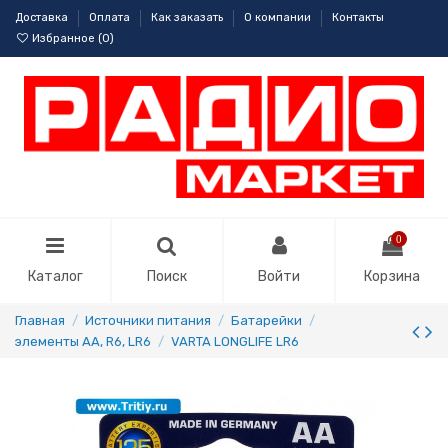
Доставка
Оплата
Как заказать
О компании
Контакты
Избранное (
0
)
0
Каталог
Поиск
Войти
Корзина
Главная
Источники питания
Батарейки
элементы AA, R6, LR6
VARTA LONGLIFE LR6