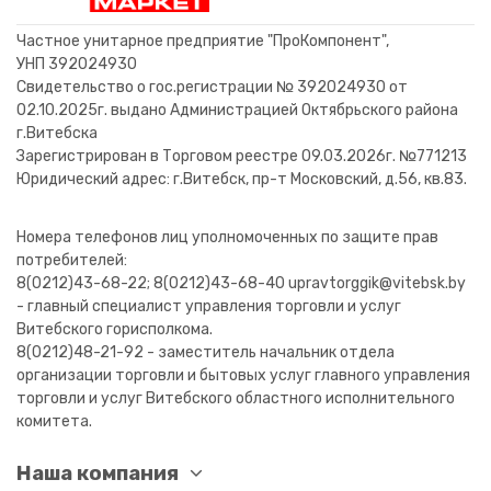
В корзину
В корзину
В корзину
В корзину
В корзину
В корзину
В корзину
В корзину
В корзину
В корзину
В корзину
В корзину
В корзину
В корзину
Частное унитарное предприятие "ПроКомпонент",
УНП 392024930
Свидетельство о гос.регистрации № 392024930 от
02.10.2025г. выдано Администрацией Октябрьского района
г.Витебска
Зарегистрирован в Торговом реестре 09.03.2026г. №771213
Юридический адрес: г.Витебск, пр-т Московский, д.56, кв.83.
Номера телефонов лиц уполномоченных по защите прав
потребителей:
8(0212)43-68-22; 8(0212)43-68-40 upravtorggik@vitebsk.by
- главный специалист управления торговли и услуг
Витебского горисполкома.
8(0212)48-21-92 - заместитель начальник отдела
организации торговли и бытовых услуг главного управления
торговли и услуг Витебского областного исполнительного
комитета.
Наша компания