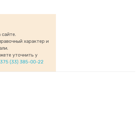
 сайте.
правочный характер и
али.
ожете уточнить у
375 (33) 385-00-22