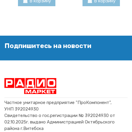
В корзину
В корзину
Подпишитесь на новости
ENERGIZER LR6 Conversion
Ergolux R 6
MINAMOTO R6 1.5V AA
Ergolux LR6 Alkaline
(Standard)
0,20 BYN
0,72 BYN
1,00 BYN
2,86 BYN
В корзину
В корзину
В корзину
В корзину
Частное унитарное предприятие "ПроКомпонент",
УНП 392024930
Свидетельство о гос.регистрации № 392024930 от
02.10.2025г. выдано Администрацией Октябрьского
района г.Витебска