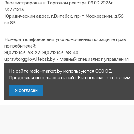
Зарегистрирован в Торговом реестре 09.03.2026г.
№771213
Юридический адрес: г.Витебск, пр-т Московский, д.56,
кв.83.
Номера телефонов лиц уполномоченных по защите прав
потребителей:
8(0212)43-68-22; 8(0212)43-68-40
upravtorggik@vitebsk.by - главный специалист управления
торговли и услуг Витебского горисполкома.
На сайте radio-market.by используются COOKIE.
8(0212)48-21-92 - заместитель начальник отдела
Продолжая использовать сайт Вы соглашаетесь с этим.
организации торговли и бытовых услуг главного
управления торговли и услуг Витебского областного
Я согласен
исполнительного комитета.