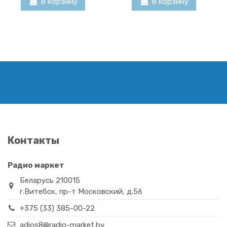
В корзину
В корзину
DURACELL LR6 Basic NEW
MAXELL LR6
Контакты
3,30 BYN
1,76 BYN
Радио маркет
В корзину
В корзину
Беларусь 210015
г.Витебск, пр-т Московский, д.56
+375 (33) 385-00-22
adios8@radio-market.by