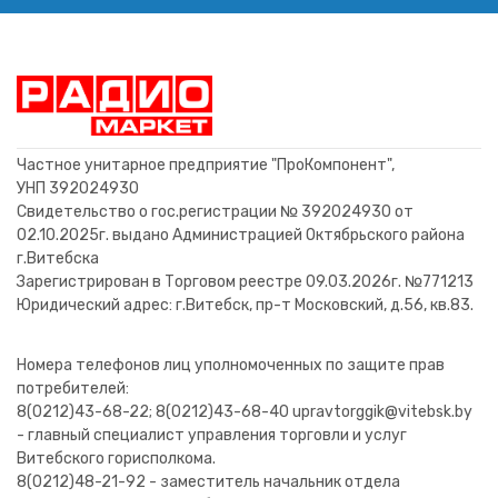
Резистор 0.5Вт 620ом
Резистор 0.5Вт 1,6ком
Резистор 0.5Вт 39ком
Резистор 0.5Вт 100ом
Конденсатор 4.7 мкф х 50 в
Резистор 0.5Вт 4,7ком
Резистор 0.5Вт 56ом
Транзистор КТ601АМ
0,00 BYN
0,00 BYN
0,00 BYN
0,00 BYN
0,00 BYN
0,52 BYN
0,08 BYN
0,31 BYN
В корзину
В корзину
В корзину
В корзину
В корзину
В корзину
В корзину
В корзину
Частное унитарное предприятие "ПроКомпонент",
УНП 392024930
Свидетельство о гос.регистрации № 392024930 от
02.10.2025г. выдано Администрацией Октябрьского района
г.Витебска
Зарегистрирован в Торговом реестре 09.03.2026г. №771213
Юридический адрес: г.Витебск, пр-т Московский, д.56, кв.83.
Номера телефонов лиц уполномоченных по защите прав
потребителей:
8(0212)43-68-22; 8(0212)43-68-40 upravtorggik@vitebsk.by
- главный специалист управления торговли и услуг
Витебского горисполкома.
8(0212)48-21-92 - заместитель начальник отдела