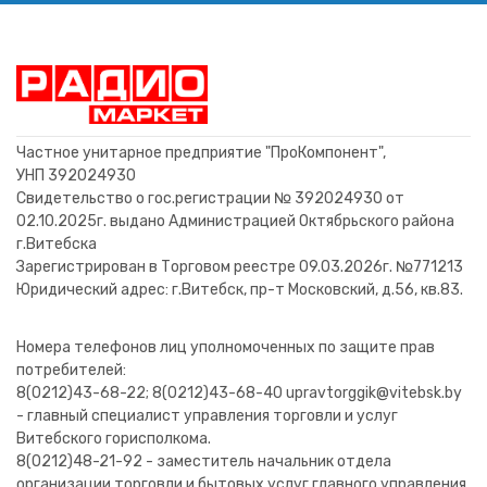
C106D (400V; 4A) тиристоры
Тиристор BTB24-800BWRG
Тиристор BTB12-600CWRG
Тиристор ACS102-6T SO8
Тиристор TYN825 TO220
Тиристор TYN416 TO220
Транзистор 2SD1088
Тиристор BT151-500R TO220
Тиристор BT149G (1A,600V)
FD315M (TO220) тиристоры
Тиристор M8JZ47 TO220F
Тиристор 16TTS12 TO220
Тиристор TIC106MG ( 4A,
Тиристор TIC116D TO220
TO-220
TO126
600V) TO126
TO220
TO92
14,52 BYN
19,52 BYN
4,64 BYN
8,80 BYN
5,00 BYN
19,52 BYN
11,52 BYN
4,00 BYN
6,00 BYN
4,00 BYN
1,52 BYN
5,00 BYN
5,00 BYN
7,52 BYN
В корзину
В корзину
В корзину
В корзину
В корзину
В корзину
В корзину
В корзину
В корзину
В корзину
В корзину
В корзину
В корзину
В корзину
Частное унитарное предприятие "ПроКомпонент",
УНП 392024930
Свидетельство о гос.регистрации № 392024930 от
02.10.2025г. выдано Администрацией Октябрьского района
г.Витебска
Зарегистрирован в Торговом реестре 09.03.2026г. №771213
Юридический адрес: г.Витебск, пр-т Московский, д.56, кв.83.
Номера телефонов лиц уполномоченных по защите прав
потребителей:
8(0212)43-68-22; 8(0212)43-68-40 upravtorggik@vitebsk.by
- главный специалист управления торговли и услуг
Витебского горисполкома.
8(0212)48-21-92 - заместитель начальник отдела
организации торговли и бытовых услуг главного управления