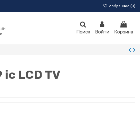
Избранное (
0
)
ции
Поиск
Войти
Корзина
e
 ic LCD TV