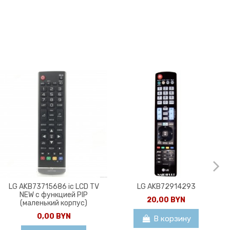
LG AKB73715686 ic LCD TV
LG AKB72914293
NEW с функцией PIP
20,00 BYN
(маленький корпус)
0,00 BYN
В корзину