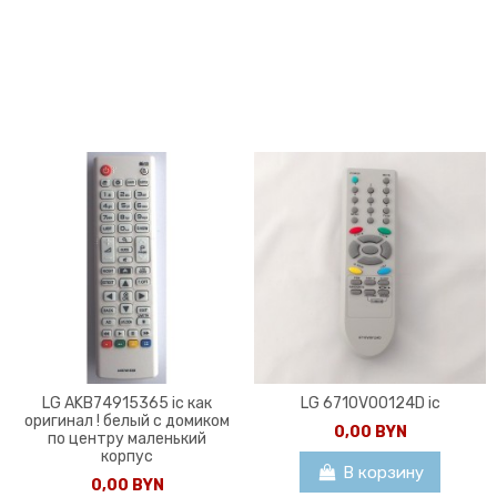
LG AKB74915365 ic как
LG 6710V00124D ic
оригинал ! белый с домиком
0,00 BYN
по центру маленький
корпус
В корзину
0,00 BYN