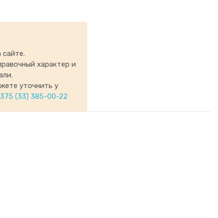
 сайте.
правочный характер и
али.
ожете уточнить у
375 (33) 385-00-22