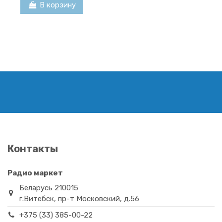
В корзину
LG AKB73655802
LG AKB74915330
Контакты
(AKB73655861)
16,00 BYN
20,00 BYN
Радио маркет
В корзину
В корзину
Беларусь 210015
г.Витебск, пр-т Московский, д.56
+375 (33) 385-00-22