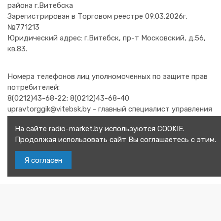
района г.Витебска
Зарегистрирован в Торговом реестре 09.03.2026г.
№771213
Юридический адрес: г.Витебск, пр-т Московский, д.56,
кв.83.
Номера телефонов лиц уполномоченных по защите прав
потребителей:
8(0212)43-68-22; 8(0212)43-68-40
upravtorggik@vitebsk.by - главный специалист управления
торговли и услуг Витебского горисполкома.
На сайте radio-market.by используются COOKIE.
8(0212)48-21-92 - заместитель начальник отдела
Продолжая использовать сайт Вы соглашаетесь с этим.
организации торговли и бытовых услуг главного
управления торговли и услуг Витебского областного
Я согласен
исполнительного комитета.