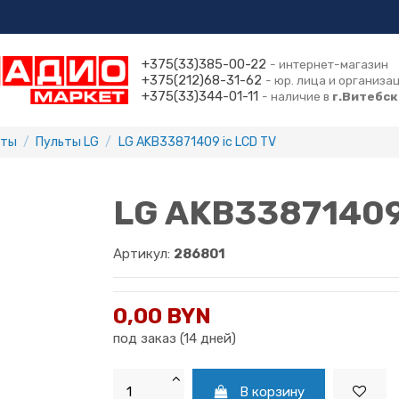
+375(33)385-00-22
- интернет-магазин
+375(212)68-31-62
- юр. лица и организа
+375(33)344-01-11
- наличие в
г.Витебск
ьты
Пульты LG
LG AKB33871409 ic LCD TV
LG AKB33871409
Артикул:
286801
0,00 BYN
под заказ (14 дней)
В корзину