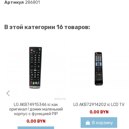
Артикул
286801
В этой категории 16 товаров:
LG AKB74915346 ic как
LG AKB72914202 ic LCD TV
оригинал ! домик маленький
0,00 BYN
корпус с функцией PIP
0,00 BYN
В корзину