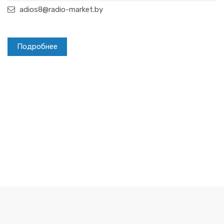
adios8@radio-market.by
Подробнее