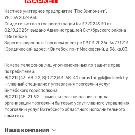
82,00 BYN
56,00 BYN
61,60 BYN
В корзину
В корзину
В корзину
В корзину
В корзину
В корзину
В корзину
В корзину
В корзину
В корзину
В корзину
В корзину
В корзину
В корзину
Частное унитарное предприятие "ПроКомпонент",
УНП 392024930
Свидетельство о гос.регистрации № 392024930 от
02.10.2025г. выдано Администрацией Октябрьского района
г.Витебска
Зарегистрирован в Торговом реестре 09.03.2026г. №771213
Юридический адрес: г.Витебск, пр-т Московский, д.56, кв.83.
Номера телефонов лиц уполномоченных по защите прав
потребителей:
8(0212)43-68-22; 8(0212)43-68-40 upravtorggik@vitebsk.by
- главный специалист управления торговли и услуг
Витебского горисполкома.
8(0212)48-21-92 - заместитель начальник отдела
организации торговли и бытовых услуг главного управления
торговли и услуг Витебского областного исполнительного
комитета.
Наша компания