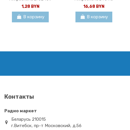
1,28 BYN
16,68 BYN
В корзину
В корзину
Микросхема SA56203TW
Микросхема 25DF321A-SH
Контакты
25,64 BYN
7,44 BYN
Радио маркет
В корзину
В корзину
Беларусь 210015
г.Витебск, пр-т Московский, д.56