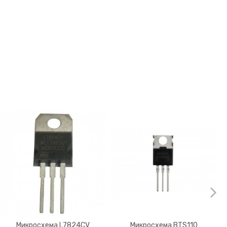
Микросхема L7824CV
Микросхема BTS110