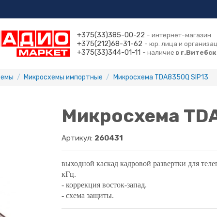
+375(33)385-00-22
- интернет-магазин
+375(212)68-31-62
- юр. лица и организа
+375(33)344-01-11
- наличие в
г.Витебск
хемы
Микросхемы импортные
Микросхема TDA8350Q SIP13
Микросхема TDA
Артикул:
260431
выходной каскад кадровой развертки для телев
кГц.
- коррекция восток-запад.
- схема защиты.