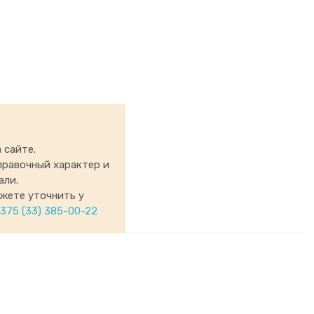
 сайте.
правочный характер и
али.
ожете уточнить у
375 (33) 385-00-22