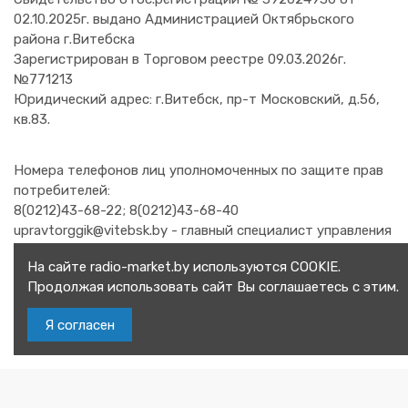
02.10.2025г. выдано Администрацией Октябрьского
района г.Витебска
Зарегистрирован в Торговом реестре 09.03.2026г.
№771213
Юридический адрес: г.Витебск, пр-т Московский, д.56,
кв.83.
Номера телефонов лиц уполномоченных по защите прав
потребителей:
8(0212)43-68-22; 8(0212)43-68-40
upravtorggik@vitebsk.by - главный специалист управления
торговли и услуг Витебского горисполкома.
На сайте radio-market.by используются COOKIE.
8(0212)48-21-92 - заместитель начальник отдела
Продолжая использовать сайт Вы соглашаетесь с этим.
организации торговли и бытовых услуг главного
управления торговли и услуг Витебского областного
Я согласен
исполнительного комитета.