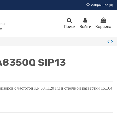
Избранное (
0
)
ции
Поиск
Войти
Корзина
e
8350Q SIP13
изоров с частотой КР 50...120 Гц и строчной развертки 15...64