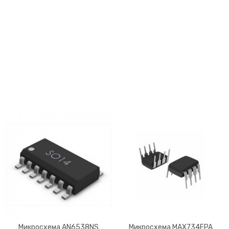
Микросхема AN6538NS
Микросхема MAX734EPA