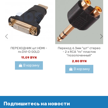
ПЕРЕХОДНИК шт.HDMI -
Переход 6.3мм "шт" стерео
гн.DVI-D GOLD
- 2 x RCA "гн" пластик
"позолоченный"
11,09 BYN
2,80 BYN
В корзину
В корзину
Подпишитесь на новости