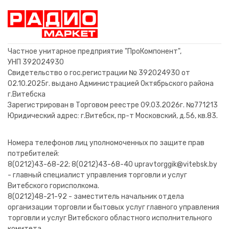
РАЗЪЕМ CANON штекер XLR
РАЗЪЕМ CANON штекер XLR
РАЗЪЕМ CANON штекер XLR
РАЗЪЕМ CANON гнездо XLR
РАЗЪЕМ CANON гнездо XLR
РАЗЪЕМ CANON гнездо XLR
РАЗЪЕМ CANON гнездо XLR
РАЗЪЕМ CANON штекер XLR
РАЗЪЕМ CANON штекер XLR
РАЗЪЕМ CANON штекер XLR
РАЗЪЕМ CANON штекер XLR
РАЗЪЕМ CANON гнездо XLR
РАЗЪЕМ CANON гнездо XLR
ПЕРЕХОДНИК гнездо XLR
на шнур угловой REXANT
на шнур зеленый
на шнур угловой
на шнур черный
на шнур черный
на шнур синий
на корпус
CANON - штекер 6.3мм
на шнур красный
на шнур красный
на шнур желтый
на шнур синий
на шнур
на шнур
5,37 BYN
5,02 BYN
5,37 BYN
5,37 BYN
5,37 BYN
7,22 BYN
7,22 BYN
4,49 BYN
4,49 BYN
5,37 BYN
5,37 BYN
5,37 BYN
8,80 BYN
5,37 BYN
В корзину
В корзину
В корзину
В корзину
В корзину
В корзину
В корзину
В корзину
В корзину
В корзину
В корзину
В корзину
В корзину
В корзину
Частное унитарное предприятие "ПроКомпонент",
УНП 392024930
Свидетельство о гос.регистрации № 392024930 от
02.10.2025г. выдано Администрацией Октябрьского района
г.Витебска
Зарегистрирован в Торговом реестре 09.03.2026г. №771213
Юридический адрес: г.Витебск, пр-т Московский, д.56, кв.83.
Номера телефонов лиц уполномоченных по защите прав
потребителей:
8(0212)43-68-22; 8(0212)43-68-40 upravtorggik@vitebsk.by
- главный специалист управления торговли и услуг
Витебского горисполкома.
8(0212)48-21-92 - заместитель начальник отдела
организации торговли и бытовых услуг главного управления
торговли и услуг Витебского областного исполнительного
комитета.