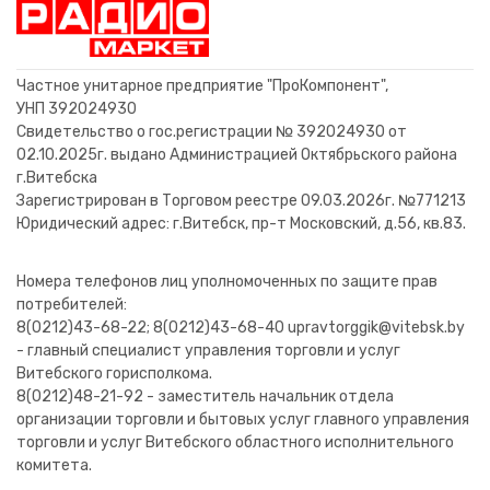
TO220F
TO220F
28,00 BYN
16,52 BYN
21,00 BYN
16,80 BYN
5,00 BYN
1,60 BYN
23,00 BYN
89,52 BYN
21,60 BYN
16,80 BYN
10,60 BYN
0,40 BYN
11,52 BYN
9,52 BYN
В корзину
В корзину
В корзину
В корзину
В корзину
В корзину
В корзину
В корзину
В корзину
В корзину
В корзину
В корзину
В корзину
В корзину
Частное унитарное предприятие "ПроКомпонент",
УНП 392024930
Свидетельство о гос.регистрации № 392024930 от
02.10.2025г. выдано Администрацией Октябрьского района
г.Витебска
Зарегистрирован в Торговом реестре 09.03.2026г. №771213
Юридический адрес: г.Витебск, пр-т Московский, д.56, кв.83.
Номера телефонов лиц уполномоченных по защите прав
потребителей:
8(0212)43-68-22; 8(0212)43-68-40 upravtorggik@vitebsk.by
- главный специалист управления торговли и услуг
Витебского горисполкома.
8(0212)48-21-92 - заместитель начальник отдела
организации торговли и бытовых услуг главного управления
торговли и услуг Витебского областного исполнительного
комитета.