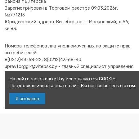
района г.Витебска
Зарегистрирован в Торговом реестре 09.03.2026г.
№771213
Юридический адрес: г.Витебск, пр-т Московский, д.56,
кв.83.
Номера телефонов лиц уполномоченных по защите прав
потребителей:
8(0212)43-68-22; 8(0212)43-68-40
upravtorggik@vitebsk.by - главный специалист управления
торговли и услуг Витебского горисполкома.
На сайте radio-market.by используются COOKIE.
8(0212)48-21-92 - заместитель начальник отдела
Продолжая использовать сайт Вы соглашаетесь с этим.
организации торговли и бытовых услуг главного
управления торговли и услуг Витебского областного
Я согласен
исполнительного комитета.