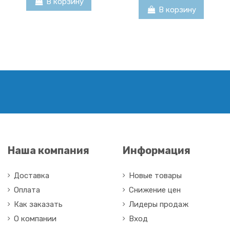
В корзину
В корзину
Транзистор 2SC3279 TO92
Транзистор S2055AF
Транзистор 2SC3833 TO3P
Транзистор MJL21195
Наша компания
Информация
9,60 BYN
2,00 BYN
50,40 BYN
23,00 BYN
Доставка
Новые товары
В корзину
В корзину
В корзину
В корзину
Оплата
Снижение цен
Как заказать
Лидеры продаж
О компании
Вход