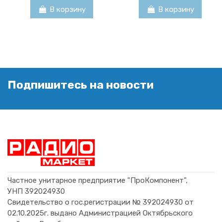
В корзину
В корзину
Подпишитесь на новости
Транзистор 2SC5250
Транзистор 2SD1398
Транзистор 2SC5609
Транзистор 2SA1023
TO3PF
(NTE290A) TO92
4,00 BYN
0,80 BYN
16,52 BYN
1,00 BYN
В корзину
В корзину
В корзину
В корзину
Частное унитарное предприятие "ПроКомпонент",
УНП 392024930
Свидетельство о гос.регистрации № 392024930 от
02.10.2025г. выдано Администрацией Октябрьского