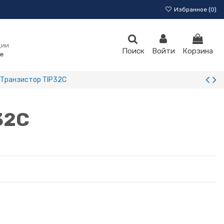
Избранное (
0
)
ции
Поиск
Войти
Корзина
e
Транзистор TIP32С
32С