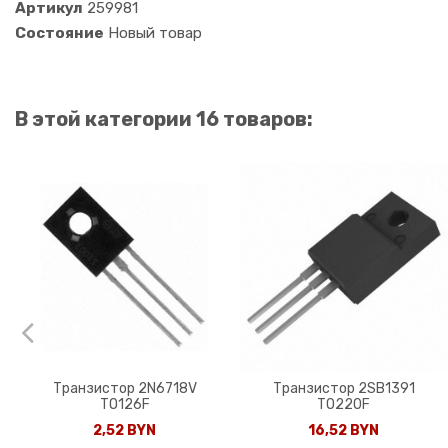
Артикул
259981
Состояние
Новый товар
В этой категории 16 товаров:
Транзистор 2N6718V
Транзистор 2SB1391
TO126F
TO220F
2,52 BYN
16,52 BYN