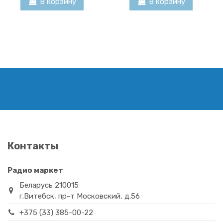
В корзину
В корзину
Транзистор MJE13002
Транзистор 2SA1524
Контакты
to126
TO92S
0,92 BYN
3,52 BYN
Радио маркет
В корзину
В корзину
Беларусь 210015
г.Витебск, пр-т Московский, д.56
+375 (33) 385-00-22