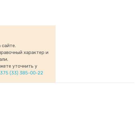
 сайте.
правочный характер и
али.
ожете уточнить у
375 (33) 385-00-22