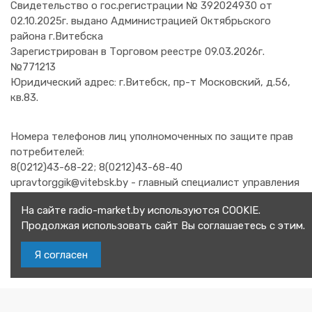
Свидетельство о гос.регистрации № 392024930 от
02.10.2025г. выдано Администрацией Октябрьского
района г.Витебска
Зарегистрирован в Торговом реестре 09.03.2026г.
№771213
Юридический адрес: г.Витебск, пр-т Московский, д.56,
кв.83.
Номера телефонов лиц уполномоченных по защите прав
потребителей:
8(0212)43-68-22; 8(0212)43-68-40
upravtorggik@vitebsk.by - главный специалист управления
торговли и услуг Витебского горисполкома.
На сайте radio-market.by используются COOKIE.
8(0212)48-21-92 - заместитель начальник отдела
Продолжая использовать сайт Вы соглашаетесь с этим.
организации торговли и бытовых услуг главного
управления торговли и услуг Витебского областного
Я согласен
исполнительного комитета.