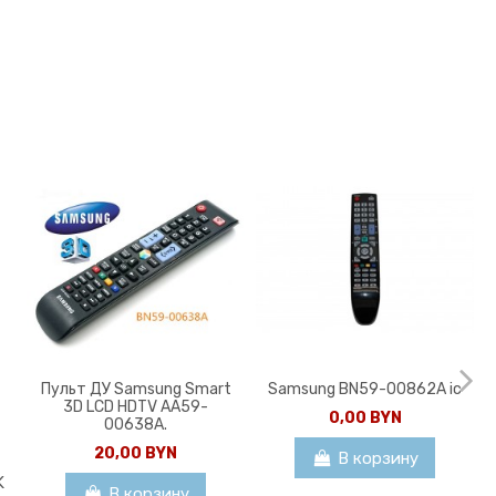
Пульт ДУ Samsung Smart
Samsung BN59-00862A ic
3D LCD HDTV AA59-
0,00 BYN
00638A.
20,00 BYN
В корзину
K
В корзину