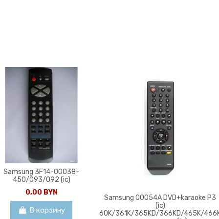
Samsung 3F14-00038-
450/093/092 (ic)
0,00 BYN
Samsung 00054A DVD+karaoke P3
(ic)
В корзину
60K/361K/365KD/366KD/465K/466