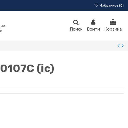
Избранное (
0
)
ции
Поиск
Войти
Корзина
e
107C (ic)