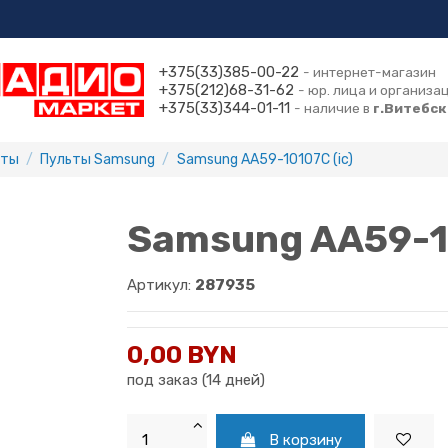
+375(33)385-00-22
- интернет-магазин
+375(212)68-31-62
- юр. лица и организа
+375(33)344-01-11
- наличие в
г.Витебск
ьты
Пульты Samsung
Samsung AA59-10107C (ic)
Samsung AA59-10
Артикул:
287935
0,00 BYN
под заказ (14 дней)
В корзину