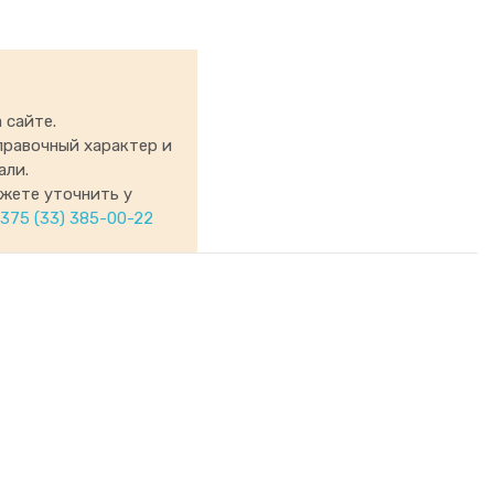
 сайте.
правочный характер и
али.
ожете уточнить у
375 (33) 385-00-22