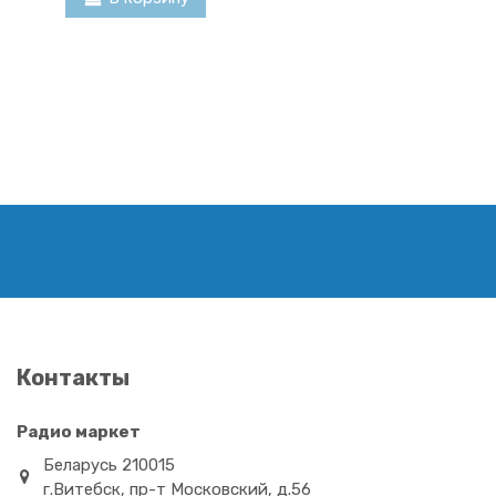
Samsung AH59-01778V ic
Samsung BN59-01005A
Контакты
0,00 BYN
18,00 BYN
В корзину
В корзину
Радио маркет
Беларусь 210015
г.Витебск, пр-т Московский, д.56